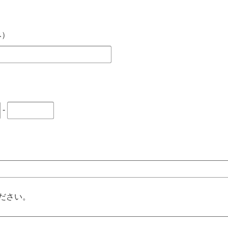
み）
-
ださい。