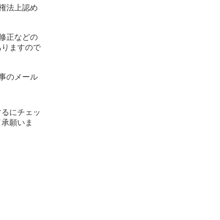
権法上認め
修正などの
ありますので
事のメール
するにチェッ
了承願いま