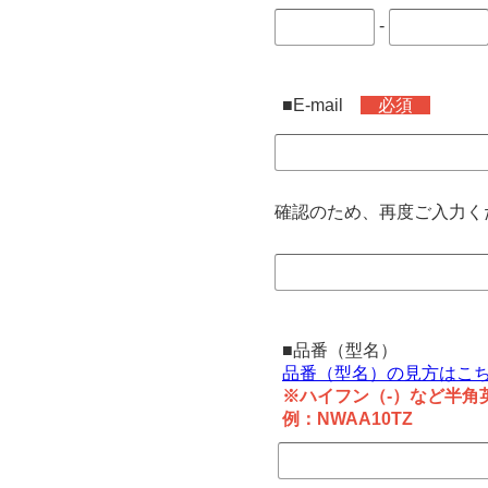
-
■E-mail
必須
確認のため、再度ご入力く
■品番（型名）
品番（型名）の見方はこ
※ハイフン（-）など半角
例：NWAA10TZ