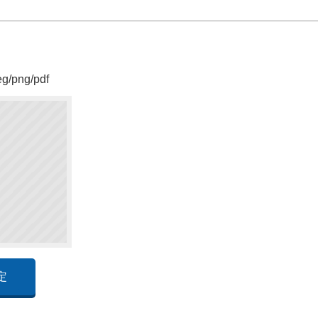
png/pdf
定