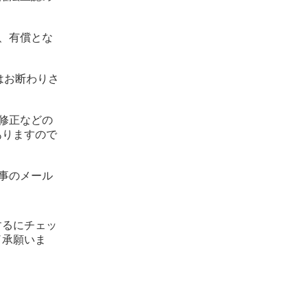
、有償とな
はお断わりさ
修正などの
ありますので
事のメール
するにチェッ
了承願いま